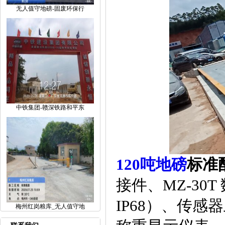
无人值守地磅-固废环保行
中铁集团-赣深铁路和平东
120吨地磅
标准
接件、MZ-3
IP68）、传感
梅州红岗粮库_无人值守地