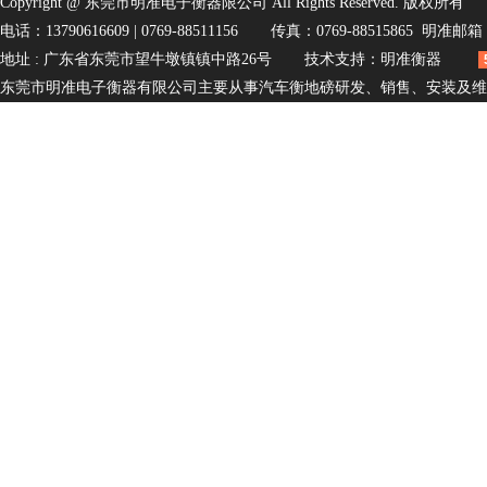
Copyright@东莞市明准电子衡器限公司AllRightsReserved.版权所有
电话：13790616609|0769-88511156
传真：0769-88515865
明准邮箱
地址:广东省东莞市望牛墩镇镇中路26号
技术支持：
明准衡器
东莞市明准电子衡器有限公司主要从事汽车衡地磅研发、销售、安装及维